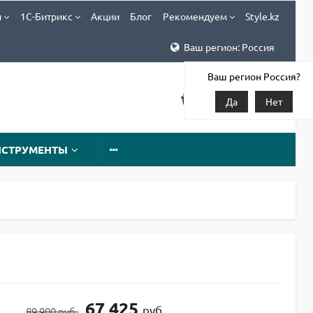
и
1С-Битрикс
Акции
Блог
Рекомендуем
Style.kz
Ваш регион: Россия
Ваш регион Россия?
Да
Нет
НСТРУМЕНТЫ
67 425
руб
89 900 руб.