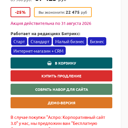
-25%
22 475
Вы экономите:
руб
Акция действительна по 31 августа 2026
Работает на редакциях Битрикс:
Старт
Стандарт
Малый бизнес
Бизнес
Интернет-магазин + CRM
В КОРЗИНУ
КУПИТЬ ПРОДЛЕНИЕ
СОБРАТЬ НАБОР ДЛЯ САЙТА
ДЕМО-ВЕРСИЯ
В случае покупки "Аспро: Корпоративный сайт
3.0" у нас, мы предложим вам "Бесплатную