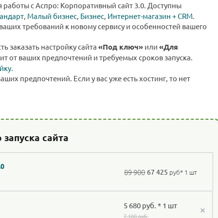
я работы с Аспро: Корпоративный сайт 3.0. Доступны
андарт
,
Малый бизнес
,
Бизнес
,
Интернет-магазин + CRM
.
ваших требований к новому сервису и особенностей вашего
сть заказать настройку сайта
«Под ключ»
или
«Для
ит от ваших предпочтений и требуемых сроков запуска.
йку.
ваших предпочтений. Если у вас уже есть хостинг, то нет
 запуска сайта
.0
89 900
67 425
руб
* 1 шт
5 680 руб. * 1 шт
7 100 руб.