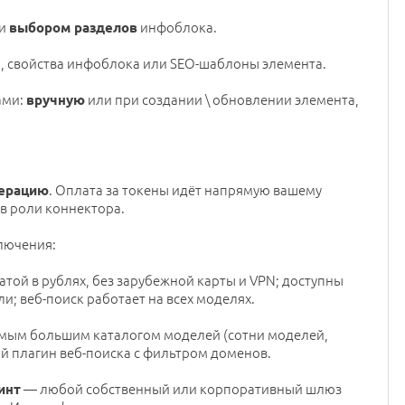
и
инфоблока.
выбором разделов
ля, свойства инфоблока или SEO-шаблоны элемента.
ами:
или при создании \ обновлении элемента,
вручную
. Оплата за токены идёт напрямую вашему
нерацию
в роли коннектора.
лючения:
атой в рублях, без зарубежной карты и VPN; доступны
ли; веб-поиск работает на всех моделях.
амым большим каталогом моделей (сотни моделей,
й плагин веб-поиска с фильтром доменов.
— любой собственный или корпоративный шлюз
инт