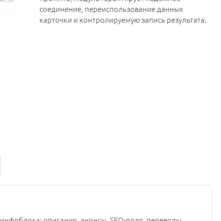
соединение, переиспользование данных
карточки и контролируемую запись результата.
 инфоблока: описания, анонсы, SEO-поля, переводы,