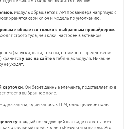
р. Идентификатор модели вводится вручную.
. Модуль обращается к API провайдера напрямую с
рямое
оек хранятся свои ключ и модель по умолчанию.
и
оронам
общается только с выбранным
провайдером.
одят строго туда, чей ключ настроен в активном
ером (запуски, шаги, токены, стоимость, предложения
я) хранится
в таблицах модуля. Никакие
у вас на сайте
 не уходят.
. Он берёт данные элемента, подставляет их в
й карточки
ает ответ в выбранное поле.
— одна задача, один запрос к LLM, одно целевое поле.
: каждый последующий шаг видит ответы всех
цепочку
т как отдельный плейсхолдер «Результаты шагов». Это