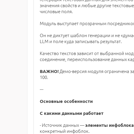
значения свойств и любые другие текстовые
числовые поля.
Модуль выступает прозрачным посреднико
Он не диктует шаблон генерации и не «дум
LLM и поле куда записывать результат.
Качество текстов зависит от выбранной мо
соединение, переиспользование данных кар
Демо-версия модуля ограничена за
ВАЖНО!
100.
---
Основные особенности
С какими данными работает
- Источник данных —
элементы инфоблока
конкретный инфоблок.