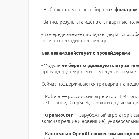
- Выборка элементов отбирается
фильтром
- Запись результата идёт в стандартные по
- В очередь элемент попадает двумя способ
если он подходит под фильтр.
Как взаимодействует с провайдерами
- Модуль
не берёт отдельную плату за ге
провайдеру нейросети — модуль выступает 
Сейчас поддерживаются три варианта подк
Polza.ai — российский агрегатор LLM с опл
GPT, Claude, DeepSeek, Gemini и другие моде
— зарубежный агрегатор с с
OpenRouter
включая редкие и новейшие); универсальны
Кастомный OpenAI-совместимый эндпо