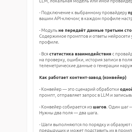
LLM, локальная модель или иной провайде
- Подключение к выбранному провайдеру
п
вашим API-ключом; в каждом профиле настр
- Модуль
не передаёт данные третьим ст
Содержимое промптов и ответы нейросети ух
профиле.
- Вся
с провайд
статистика взаимодействия
на проверку, ошибки, история записи в пол
телеметрические данные о генерации наружу
Как работает контент-завод (конвейер)
- Конвейер — это сценарий обработки
одно
промпт, отправляет запрос в LLM и записыв
- Конвейер собирается из
. Один шаг 
шагов
Нужны два поля — два шага.
- Шаги выполняются по порядку и образуют
предыдущих и может подставить их в промп