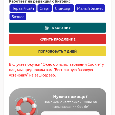
Работает на редакциях Битрикс:
Первый сайт
Старт
Стандарт
Малый бизнес
Бизнес
В КОРЗИНУ
КУПИТЬ ПРОДЛЕНИЕ
ПОПРОБОВАТЬ 7 ДНЕЙ
В случае покупки "Окно об использовании Cookie" у
нас, мы предложим вам "Бесплатную базовую
установку" на ваш сервер.
Нужна помощь?
Поможем с настройкой "Окно об
использовании Cookie"