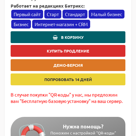
Работает на редакциях Битрикс:
Первый сайт
Старт
Стандарт
Малый бизнес
Бизнес
Интернет-магазин + CRM
В КОРЗИНУ
КУПИТЬ ПРОДЛЕНИЕ
ДЕМО-ВЕРСИЯ
ПОПРОБОВАТЬ 14 ДНЕЙ
В случае покупки "QR-коды" у нас, мы предложим
вам "Бесплатную базовую установку" на ваш сервер.
Нужна помощь?
Поможем с настройкой "QR-коды"