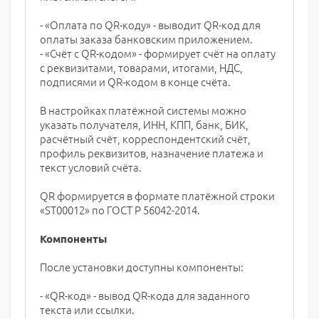
- «Оплата по QR-коду» - выводит QR-код для
оплаты заказа банковским приложением.
- «Счёт с QR-кодом» - формирует счёт на оплату
с реквизитами, товарами, итогами, НДС,
подписями и QR-кодом в конце счёта.
В настройках платёжной системы можно
указать получателя, ИНН, КПП, банк, БИК,
расчётный счёт, корреспондентский счёт,
профиль реквизитов, назначение платежа и
текст условий счёта.
QR формируется в формате платёжной строки
«ST00012» по ГОСТ Р 56042-2014.
Компоненты
После установки доступны компоненты:
- «QR-код» - вывод QR-кода для заданного
текста или ссылки.