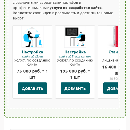
с различными вариантами тарифов и
профессиональные
услуги по разработке сайта
.
Воплотите свои идеи в реальность и достигните новых
высот!
Настройка
Настройка
Стандарт
сайта: Для
сайта: Под ключ
быстрого старта
УСЛУГА ПО СОЗДАНИЮ
УСЛУГА ПО СОЗДАНИЮ
ЛИЦЕНЗИЯ БИТРИ
САЙТА
САЙТА
16 400 руб. *
75 000 руб. * 1
195 000 руб. *
шт
шт
1 шт
20 500 руб.
ДОБАВИТЬ
ДОБАВИТЬ
ДОБАВИТЬ