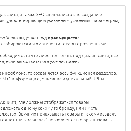
в сайта, а также SEO-специалистов по созданию
ом, удовлетворяющим указанным условиям, параметрам,
нфоблока выделяет ряд
:
преимуществ
рых собираются автоматически товары с различными
необходимости что-либо подгонять под дизайн сайта, все
а, если вывод каталога уже настроен.
ов инфоблока, то сохраняется весь функционал разделов,
ую SEO-информацию, описание и уникальный URL и
"Акции"), где должны отображаться товары
адлежать одному какому то бренду, или иметь
ожество. Вручную привязывать товары к такому разделу
коллекции в разделах" позволяет легко организовать