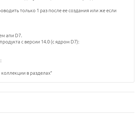
одить только 1 раз после ее создания или же если
ем апи D7.
одукта с версии 14.0 (с ядром D7):
:
 коллекции в разделах"