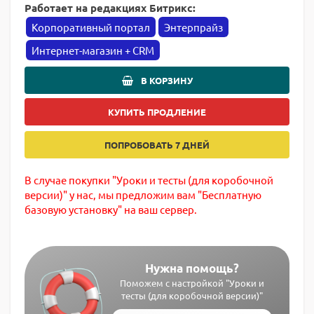
Работает на редакциях Битрикс:
Корпоративный портал
Энтерпрайз
Интернет-магазин + CRM
В КОРЗИНУ
КУПИТЬ ПРОДЛЕНИЕ
ПОПРОБОВАТЬ 7 ДНЕЙ
В случае покупки "Уроки и тесты (для коробочной
версии)" у нас, мы предложим вам "Бесплатную
базовую установку" на ваш сервер.
Нужна помощь?
Поможем с настройкой "Уроки и
тесты (для коробочной версии)"