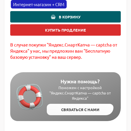
Интернет-магазин + CRM
В КОРЗИНУ
КУПИТЬ ПРОДЛЕНИЕ
В случае покупки "Яндекс.СмартКапча — captcha от
Яндекса" у нас, мы предложим вам "Бесплатную
базовую установку" на ваш сервер.
Нужна помощь?
Поможем с настройкой
"Яндекс.СмартКапча — captcha от
Яндекса"
СВЯЗАТЬСЯ С НАМИ