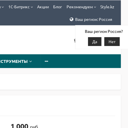
и
1С-Битрикс
Акции
Блог
Рекомендуем
Style.kz
Ваш регион: Россия
Ваш регион Россия?
Да
Нет
НСТРУМЕНТЫ
1 000
руб