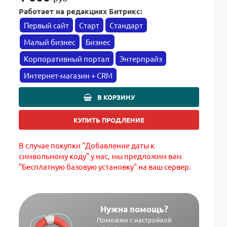
Работает на редакциях Битрикс:
Первый сайт
Старт
Стандарт
Малый бизнес
Бизнес
Корпоративный портал
Энтерпрайз
Интернет-магазин + CRM
В КОРЗИНУ
КУПИТЬ ПРОДЛЕНИЕ
В случае покупки "Добавление даты к
символьному коду" у нас, мы предложим вам
"Бесплатную базовую установку" на ваш сервер.
Нужна помощь?
Поможем с настройкой