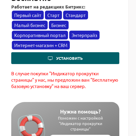
Работает на редакциях Битрикс:
Первый сайт
Старт
Стандарт
Малый бизнес
Бизнес
Корпоративный портал
Энтерпрайз
Интернет-магазин + CRM
УСТАНОВИТЬ
В случае покупки "Индикатор прокрутки
страницы" у нас, мы предложим вам "Бесплатную
базовую установку" на ваш сервер.
Нужна помощь?
Поможем с настройкой
"Индикатор прокрутки
страницы"