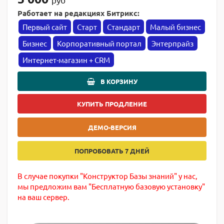
Работает на редакциях Битрикс:
Первый сайт
Старт
Стандарт
Малый бизнес
Бизнес
Корпоративный портал
Энтерпрайз
Интернет-магазин + CRM
В КОРЗИНУ
КУПИТЬ ПРОДЛЕНИЕ
ДЕМО-ВЕРСИЯ
ПОПРОБОВАТЬ 7 ДНЕЙ
В случае покупки "Конструктор Базы знаний" у нас,
мы предложим вам "Бесплатную базовую установку"
на ваш сервер.