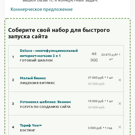
Коммерческое предложение
Соберите свой набор для быстрого
запуска сайта
Deluxe - многофункциональный
44
33 675
руб
* 1
интернет-магазин 2 в 1
1
шт
900
ГОТОВЫЙ ШАБЛОН
37 600 руб. * 1 шт
Малый бизнес
2
ЛИЦЕНЗИЯ БИТРИКС
47 000 руб.
10 000 руб. * 1 шт
Установка шаблона: Эконом
3
УСЛУГА ПО СОЗДАНИЮ САЙТА
20 000 руб.
Тариф Year+
4
3 000 руб. * 1 год
ХОСТИНГ