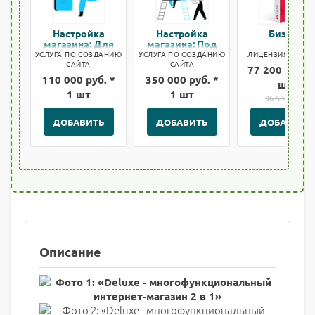
Настройка
Настройка
Бизнес
магазина: Для
магазина: Под
быстрого старта
ключ
УСЛУГА ПО СОЗДАНИЮ
УСЛУГА ПО СОЗДАНИЮ
ЛИЦЕНЗИЯ БИТРИ
САЙТА
САЙТА
77 200 руб. *
110 000 руб. *
350 000 руб. *
шт
1 шт
1 шт
96 500 руб.
ДОБАВИТЬ
ДОБАВИТЬ
ДОБАВИТЬ
Описание