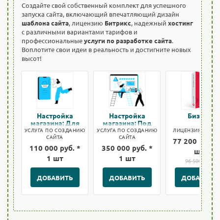
Создайте свой собственный комплект для успешного
запуска сайта, включающий впечатляющий дизайн
шаблона сайта
, лицензию
Битрикс
, надежный
хостинг
с различными вариантами тарифов и
профессиональные
услуги по разработке сайта
.
Воплотите свои идеи в реальность и достигните новых
высот!
Настройка
Настройка
Бизнес
магазина: Для
магазина: Под
быстрого старта
ключ
УСЛУГА ПО СОЗДАНИЮ
УСЛУГА ПО СОЗДАНИЮ
ЛИЦЕНЗИЯ БИТРИ
САЙТА
САЙТА
77 200 руб. *
110 000 руб. *
350 000 руб. *
шт
1 шт
1 шт
96 500 руб.
ДОБАВИТЬ
ДОБАВИТЬ
ДОБАВИТЬ