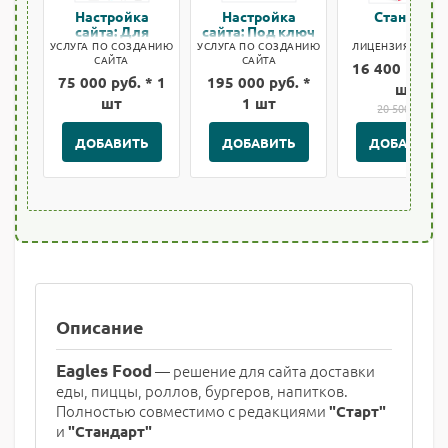
Настройка
Настройка
Стандарт
сайта: Для
сайта: Под ключ
быстрого старта
УСЛУГА ПО СОЗДАНИЮ
УСЛУГА ПО СОЗДАНИЮ
ЛИЦЕНЗИЯ БИТРИ
САЙТА
САЙТА
16 400 руб. *
75 000 руб. * 1
195 000 руб. *
шт
шт
1 шт
20 500 руб.
ДОБАВИТЬ
ДОБАВИТЬ
ДОБАВИТЬ
Описание
Eagles Food
— решение для сайта доставки
еды, пиццы, роллов, бургеров, напитков.
Полностью совместимо с редакциями
"Старт"
и
"Стандарт"