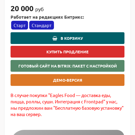
20 000
руб
Работает на редакциях Битрикс:
Старт
Стандарт
В КОРЗИНУ
КУПИТЬ ПРОДЛЕНИЕ
ГОТОВЫЙ САЙТ НА BITRIX: ПАКЕТ С НАСТРОЙКОЙ
ДЕМО-ВЕРСИЯ
В случае покупки "Eagles Food — доставка еды,
пицца, роллы, суши. Интеграция с Frontpad" у нас,
мы предложим вам "Бесплатную базовую установку"
на ваш сервер.