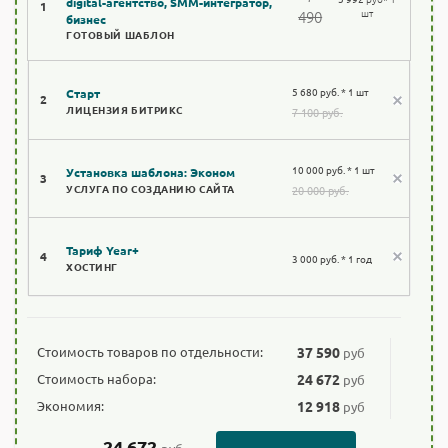
digital-агентство, SMM-интегратор,
1
шт
490
бизнес
ГОТОВЫЙ ШАБЛОН
5 680 руб. * 1 шт
Старт
2
ЛИЦЕНЗИЯ БИТРИКС
7 100 руб.
10 000 руб. * 1 шт
Установка шаблона: Эконом
3
УСЛУГА ПО СОЗДАНИЮ САЙТА
20 000 руб.
Тариф Year+
4
3 000 руб. * 1 год
ХОСТИНГ
Стоимость товаров по отдельности:
37 590
руб
Стоимость набора:
24 672
руб
Экономия:
12 918
руб
24 672