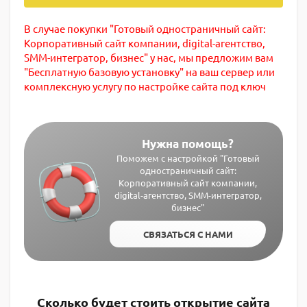
В случае покупки "Готовый одностраничный сайт:
Корпоративный сайт компании, digital-агентство,
SMM-интегратор, бизнес" у нас, мы предложим вам
"Бесплатную базовую установку" на ваш сервер или
комплексную услугу по настройке сайта под ключ
Нужна помощь?
Поможем с настройкой "Готовый
одностраничный сайт:
Корпоративный сайт компании,
digital-агентство, SMM-интегратор,
бизнес"
СВЯЗАТЬСЯ С НАМИ
Сколько будет стоить открытие сайта