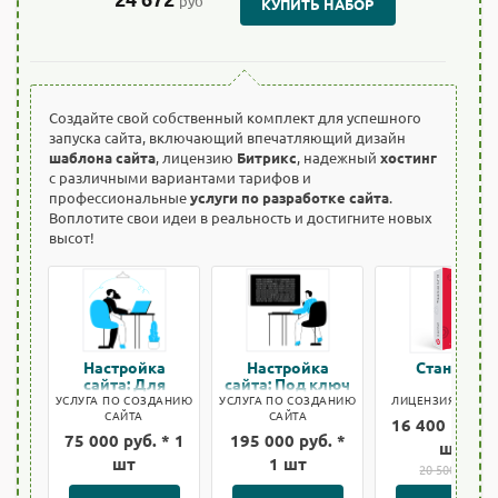
руб
КУПИТЬ НАБОР
Создайте свой собственный комплект для успешного
запуска сайта, включающий впечатляющий дизайн
шаблона сайта
, лицензию
Битрикс
, надежный
хостинг
с различными вариантами тарифов и
профессиональные
услуги по разработке сайта
.
Воплотите свои идеи в реальность и достигните новых
высот!
Настройка
Настройка
Стандарт
сайта: Для
сайта: Под ключ
быстрого старта
УСЛУГА ПО СОЗДАНИЮ
УСЛУГА ПО СОЗДАНИЮ
ЛИЦЕНЗИЯ БИТРИ
САЙТА
САЙТА
16 400 руб. *
75 000 руб. * 1
195 000 руб. *
шт
шт
1 шт
20 500 руб.