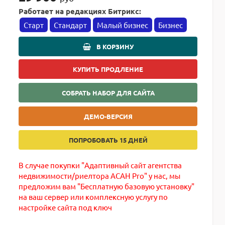
Работает на редакциях Битрикс:
Старт
Стандарт
Малый бизнес
Бизнес
В КОРЗИНУ
КУПИТЬ ПРОДЛЕНИЕ
СОБРАТЬ НАБОР ДЛЯ САЙТА
ДЕМО-ВЕРСИЯ
ПОПРОБОВАТЬ 15 ДНЕЙ
В случае покупки "Адаптивный сайт агентства
недвижимости/риелтора АСАН Pro" у нас, мы
предложим вам "Бесплатную базовую установку"
на ваш сервер или комплексную услугу по
настройке сайта под ключ