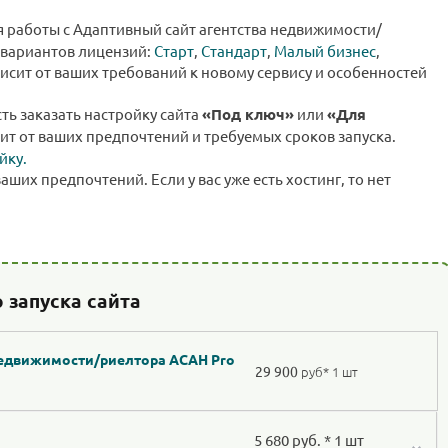
я работы с Адаптивный сайт агентства недвижимости/
 вариантов лицензий:
Старт
,
Стандарт
,
Малый бизнес
,
исит от ваших требований к новому сервису и особенностей
сть заказать настройку сайта
«Под ключ»
или
«Для
ит от ваших предпочтений и требуемых сроков запуска.
йку.
ваших предпочтений. Если у вас уже есть хостинг, то нет
 запуска сайта
недвижимости/риелтора АСАН Pro
29 900
руб
* 1 шт
5 680 руб. * 1 шт