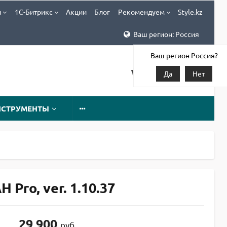
и
1С-Битрикс
Акции
Блог
Рекомендуем
Style.kz
Ваш регион: Россия
Ваш регион Россия?
Да
Нет
НСТРУМЕНТЫ
ro, ver. 1.10.37
29 900
руб