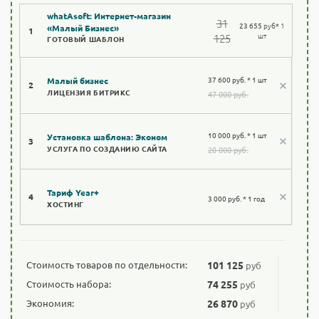
whatAsoft: Интернет-магазин
31
23 655
руб
* 1
«Малый Бизнес»
1
шт
125
ГОТОВЫЙ ШАБЛОН
37 600 руб. * 1 шт
Малый бизнес
2
ЛИЦЕНЗИЯ БИТРИКС
47 000 руб.
10 000 руб. * 1 шт
Установка шаблона: Эконом
3
УСЛУГА ПО СОЗДАНИЮ САЙТА
20 000 руб.
Тариф Year+
4
3 000 руб. * 1 год
ХОСТИНГ
Стоимость товаров по отдельности:
101 125
руб
Стоимость набора:
74 255
руб
Экономия:
26 870
руб