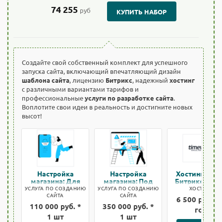
74 255
руб
КУПИТЬ НАБОР
Создайте свой собственный комплект для успешного
запуска сайта, включающий впечатляющий дизайн
шаблона сайта
, лицензию
Битрикс
, надежный
хостинг
с различными вариантами тарифов и
профессиональные
услуги по разработке сайта
.
Воплотите свои идеи в реальность и достигните новых
высот!
Настройка
Настройка
Хостинг тар
магазина: Для
магазина: Под
Битрикс: 1 са
быстрого старта
ключ
УСЛУГА ПО СОЗДАНИЮ
УСЛУГА ПО СОЗДАНИЮ
ХОСТИНГ
САЙТА
САЙТА
6 500 руб. *
110 000 руб. *
350 000 руб. *
год
1 шт
1 шт