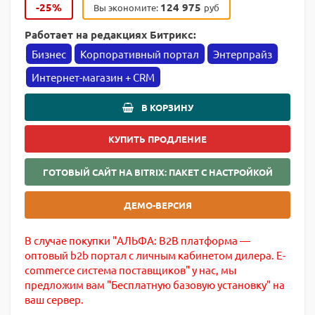
-25%
124 975
Вы экономите:
руб
Работает на редакциях Битрикс:
Бизнес
Корпоративный портал
Энтерпрайз
Интернет-магазин + CRM
В КОРЗИНУ
КУПИТЬ ПРОДЛЕНИЕ
ГОТОВЫЙ САЙТ НА BITRIX: ПАКЕТ С НАСТРОЙКОЙ
ДЕМО-ВЕРСИЯ
В случае покупки "АЛЬФА: B2B платформа —
оптовый b2b портал с личным кабинетом дилера. E-
commerce система поставщиков" у нас, мы
предложим вам "Бесплатную базовую установку" на
ваш сервер.