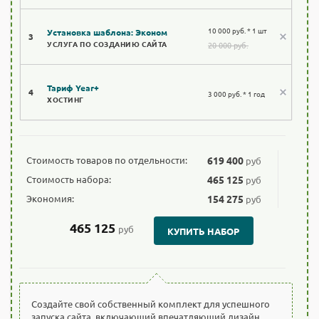
10 000 руб. * 1 шт
Установка шаблона: Эконом
3
УСЛУГА ПО СОЗДАНИЮ САЙТА
20 000 руб.
Тариф Year+
4
3 000 руб. * 1 год
ХОСТИНГ
Стоимость товаров по отдельности:
619 400
руб
Стоимость набора:
465 125
руб
Экономия:
154 275
руб
465 125
руб
КУПИТЬ НАБОР
Создайте свой собственный комплект для успешного
запуска сайта, включающий впечатляющий дизайн