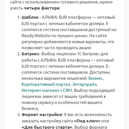
сайта с использованием готового решения, нужно
учесть
четыре фактора
:
Шаблон
: АЛЬФА: B2B платформа — оптовый
b2b портал с личным кабинетом дилера. E-
commerce система поставщиков доступный на
Ready.Website по лучшим ценам. На сайте
регулярно добавляются новые варианты, что
позволяет часто проводить акции
Битрикс
: Выбор лицензии 1С-Битрикс для
работы с АЛЬФА: B2B платформа — оптовый
b2b портал с личным кабинетом дилера. E-
commerce система поставщиков. Доступны
несколько вариантов лицензий:
Бизнес
,
Корпоративный портал
,
Энтерпрайз
,
Интернет-магазин + CRM
. Выбор подходящей
лицензии зависит от ваших требований к
новому сервису и особенностей вашего
бизнеса.
Формат настройки
: У вас есть возможность
заказать настройку сайта
«Под ключ»
или
«Для быстрого старта»
. Выбор формата