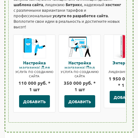
шаблона сайта
, лицензию
Битрикс
, надежный
хостинг
с различными вариантами тарифов и
профессиональные
услуги по разработке сайта
.
Воплотите свои идеи в реальность и достигните новых
высот!
Настройка
Настройка
Энтерпрайз
магазина: Для
магазина: Под
быстрого старта
ключ
УСЛУГА ПО СОЗДАНИЮ
УСЛУГА ПО СОЗДАНИЮ
ЛИЦЕНЗИЯ БИТРИ
САЙТА
САЙТА
1 950 000 ру
110 000 руб. *
350 000 руб. *
* 1 шт
1 шт
1 шт
ДОБАВИТЬ
ДОБАВИТЬ
ДОБАВИТЬ