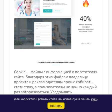
Cookie — файлы с информацией о посетителях
сайта. Благодаря этим файлам владельцу
проекта и рекламодателям проще собирать
статистику, а пользователям не нужно каждый
раз авторизоваться. Уведомлять
пользователей об использовании cookie-
Для корректной работы сайта мы используем файлы
куки
.
файлов через всплывающее окно в России
Принять
считается признаком хорошего тона, а в
Европе это обязательное условие с 2018 года.