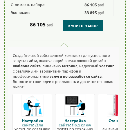
Стоимость набора:
86 105
руб
Экономия:
33 895
руб
86 105
руб
КУПИТЬ НАБОР
Создайте свой собственный комплект для успешного
запуска сайта, включающий впечатляющий дизайн
шаблона сайта
, лицензию
Битрикс
, надежный
хостинг
с различными вариантами тарифов и
профессиональные
услуги по разработке сайта
.
Воплотите свои идеи в реальность и достигните новых
высот!
Настройка
Настройка
Стандарт
сайта: Для
сайта: Под ключ
быстрого старта
УСЛУГА ПО СОЗДАНИЮ
УСЛУГА ПО СОЗДАНИЮ
ЛИЦЕНЗИЯ БИТРИ