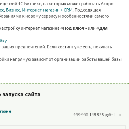
лицензий 1С-Битрикс, на которых может работать Аспро:
ес
,
Бизнес
,
Интернет-магазин + CRM
. Подходящая
бованиями к новому сервису и особенностями самого
 настройку интернет магазина
«Под ключ»
или
«Для
йку.
т ваших предпочтений. Если хостинг уже есть, покупать
ройки напрямую зависит от организации работы вашей базы
 запуска сайта
агазин
199 900
149 925
руб
* 1 шт