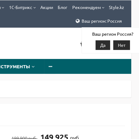
и
1С-Битрикс
Акции
Блог
Рекомендуем
Style.kz
Ваш регион: Россия
Ваш регион Россия?
Да
Нет
НСТРУМЕНТЫ
149 925
руб
199 900 руб.