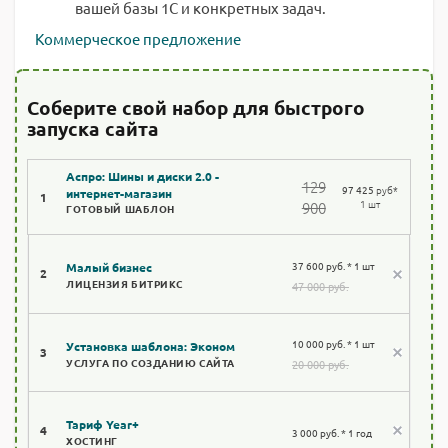
вашей базы 1С и конкретных задач.
Коммерческое предложение
Соберите свой набор для быстрого
запуска сайта
Аспро: Шины и диски 2.0 -
129
97 425
руб
*
интернет-магазин
1
1 шт
900
ГОТОВЫЙ ШАБЛОН
37 600 руб. * 1 шт
Малый бизнес
2
ЛИЦЕНЗИЯ БИТРИКС
47 000 руб.
10 000 руб. * 1 шт
Установка шаблона: Эконом
3
УСЛУГА ПО СОЗДАНИЮ САЙТА
20 000 руб.
Тариф Year+
4
3 000 руб. * 1 год
ХОСТИНГ