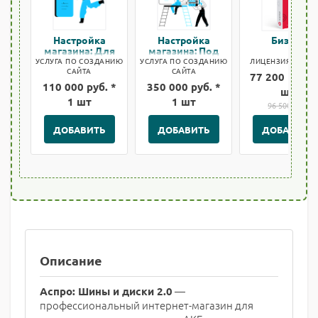
Настройка
Настройка
Бизнес
магазина: Для
магазина: Под
быстрого старта
ключ
УСЛУГА ПО СОЗДАНИЮ
УСЛУГА ПО СОЗДАНИЮ
ЛИЦЕНЗИЯ БИТРИ
САЙТА
САЙТА
77 200 руб. *
110 000 руб. *
350 000 руб. *
шт
1 шт
1 шт
96 500 руб.
ДОБАВИТЬ
ДОБАВИТЬ
ДОБАВИТЬ
Описание
—
Аспро: Шины и диски 2.0
профессиональный интернет-магазин для