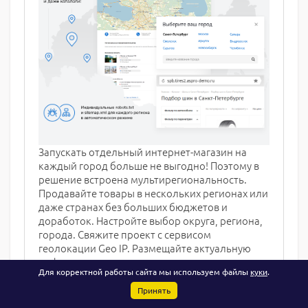
Запускать отдельный интернет-магазин на
каждый город больше не выгодно! Поэтому в
решение встроена мультирегиональность.
Продавайте товары в нескольких регионах или
даже странах без больших бюджетов и
доработок. Настройте выбор округа, региона,
города. Свяжите проект с сервисом
геолокации Geo IP. Размещайте актуальную
информацию для каждого региона: доступные
Для корректной работы сайта мы используем файлы
куки
.
товары, контакты, акции, услуги, продукты,
баннеры, новости в личном кабинете.
Принять
Получайте трафик из разных городов,