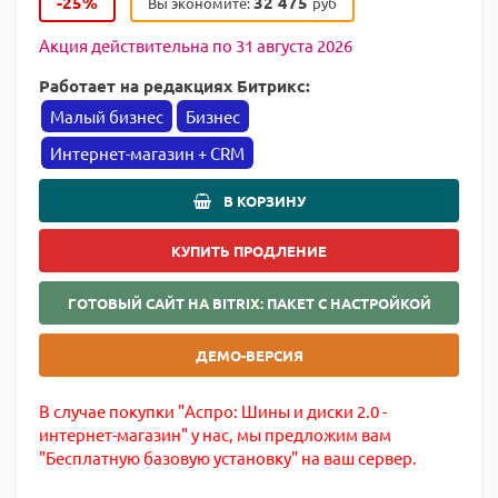
-25%
32 475
Вы экономите:
руб
Акция действительна по 31 августа 2026
Работает на редакциях Битрикс:
Малый бизнес
Бизнес
Интернет-магазин + CRM
В КОРЗИНУ
КУПИТЬ ПРОДЛЕНИЕ
ГОТОВЫЙ САЙТ НА BITRIX: ПАКЕТ С НАСТРОЙКОЙ
ДЕМО-ВЕРСИЯ
В случае покупки "Аспро: Шины и диски 2.0 -
интернет-магазин" у нас, мы предложим вам
"Бесплатную базовую установку" на ваш сервер.