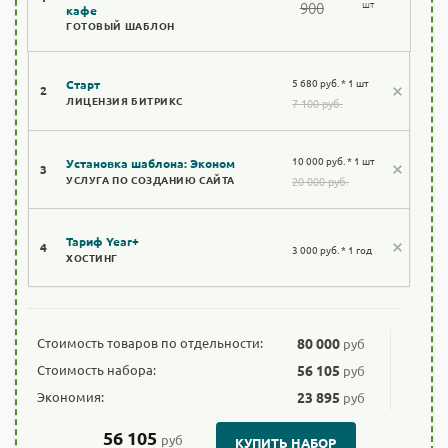
шт
900
кафе
ГОТОВЫЙ ШАБЛОН
5 680 руб. * 1 шт
Старт
2
ЛИЦЕНЗИЯ БИТРИКС
7 100 руб.
10 000 руб. * 1 шт
Установка шаблона: Эконом
3
УСЛУГА ПО СОЗДАНИЮ САЙТА
20 000 руб.
Тариф Year+
4
3 000 руб. * 1 год
ХОСТИНГ
Стоимость товаров по отдельности:
80 000
руб
Стоимость набора:
56 105
руб
Экономия:
23 895
руб
56 105
руб
КУПИТЬ НАБОР