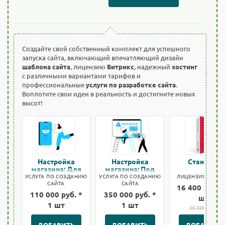
Создайте свой собственный комплект для успешного
запуска сайта, включающий впечатляющий дизайн
шаблона сайта
, лицензию
Битрикс
, надежный
хостинг
с различными вариантами тарифов и
профессиональные
услуги по разработке сайта
.
Воплотите свои идеи в реальность и достигните новых
высот!
Настройка
Настройка
Стандарт
магазина: Для
магазина: Под
быстрого старта
ключ
УСЛУГА ПО СОЗДАНИЮ
УСЛУГА ПО СОЗДАНИЮ
ЛИЦЕНЗИЯ БИТРИ
САЙТА
САЙТА
16 400 руб. *
110 000 руб. *
350 000 руб. *
шт
1 шт
1 шт
20 500 руб.
ДОБАВИТЬ
ДОБАВИТЬ
ДОБАВИТЬ