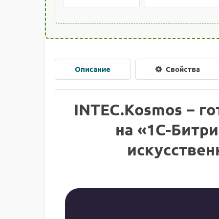
Описание
Свойства
INTEC.Kosmos − г
на «1С-Битр
искусстве