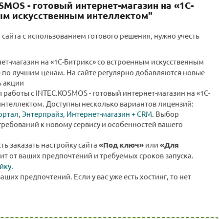
SMOS - готовый интернет-магазин на «1С-
ым искусственным интеллектом"
 сайта с использованием готового решения, нужно учесть
нет-магазин на «1С-Битрикс» со встроенным искусственным
 по лучшим ценам. На сайте регулярно добавляются новые
ь акции
 работы с INTEC.KOSMOS - готовый интернет-магазин на «1С-
интеллектом. Доступны несколько вариантов лицензий:
ортал
,
Энтерпрайз
,
Интернет-магазин + CRM
. Выбор
требований к новому сервису и особенностей вашего
сть заказать настройку сайта
«Под ключ»
или
«Для
ит от ваших предпочтений и требуемых сроков запуска.
йку.
ваших предпочтений. Если у вас уже есть хостинг, то нет