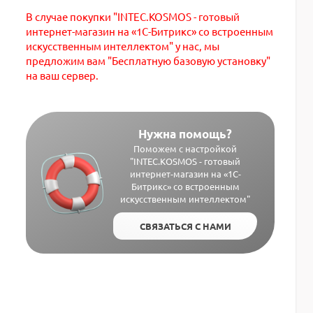
В случае покупки "INTEC.KOSMOS - готовый
интернет-магазин на «1С-Битрикс» со встроенным
искусственным интеллектом" у нас, мы
предложим вам "Бесплатную базовую установку"
на ваш сервер.
Нужна помощь?
Поможем с настройкой
"INTEC.KOSMOS - готовый
интернет-магазин на «1С-
Битрикс» со встроенным
искусственным интеллектом"
СВЯЗАТЬСЯ С НАМИ