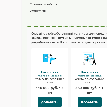
Стоимость набора:
Экономия:
Создайте свой собственный комплект для успешн
сайта
, лицензию
Битрикс
, надежный
хостинг
с р
разработке сайта
. Воплотите свои идеи в реальн
Настройка
Настройка
магазина: Для
магазина: Под
быстрого старта
ключ
УСЛУГА ПО СОЗДАНИЮ
УСЛУГА ПО СОЗДАНИЮ
САЙТА
САЙТА
110 000 руб. * 1
350 000 руб. * 1
шт
шт
ДОБАВИТЬ
ДОБАВИТЬ