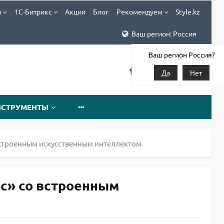
и
1С-Битрикс
Акции
Блог
Рекомендуем
Style.kz
Ваш регион: Россия
Ваш регион Россия?
Да
Нет
НСТРУМЕНТЫ
 встроенным искусственным интеллектом
кс» со встроенным