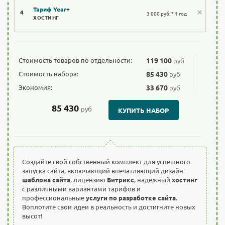
Тариф Year+
4
3 000 руб. * 1 год
ХОСТИНГ
Стоимость товаров по отдельности:
119 100
руб
Стоимость набора:
85 430
руб
Экономия:
33 670
руб
85 430
руб
КУПИТЬ НАБОР
Создайте свой собственный комплект для успешного
запуска сайта, включающий впечатляющий дизайн
шаблона сайта
, лицензию
Битрикс
, надежный
хостинг
с различными вариантами тарифов и
профессиональные
услуги по разработке сайта
.
Воплотите свои идеи в реальность и достигните новых
высот!