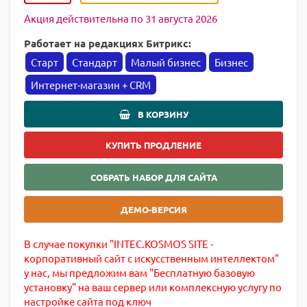
Акция действительна по 31 августа 2026
Работает на редакциях Битрикс:
Старт
Стандарт
Малый бизнес
Бизнес
Интернет-магазин + CRM
В КОРЗИНУ
КУПИТЬ ПРОДЛЕНИЕ
СОБРАТЬ НАБОР ДЛЯ САЙТА
ДЕМО-ВЕРСИЯ
В случае покупки "INTEC.KOSMOS SITE -
корпоративный сайт с искусственным интеллектом"
у нас, мы предложим вам "Бесплатную базовую
установку" на ваш сервер или комплексную услугу по
настройке сайта под ключ