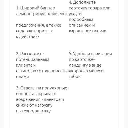
4. Дополните
1. Широкий баннер
карточку товара или
демонстрирует ключевые
услуги
подробным
предложения, а также
описанием и
содержит призыв
характеристиками
к действию
2. Расскажите
5. Удобная навигация
потенциальным
по карточке-
клиентам
лендингу в виде
о выгодах сотрудничества
якорного меню и
с вами
табов
3. Ответы на популярные
вопросы закрывают
возражения клиентов и
снижают нагрузку
на техподдержку