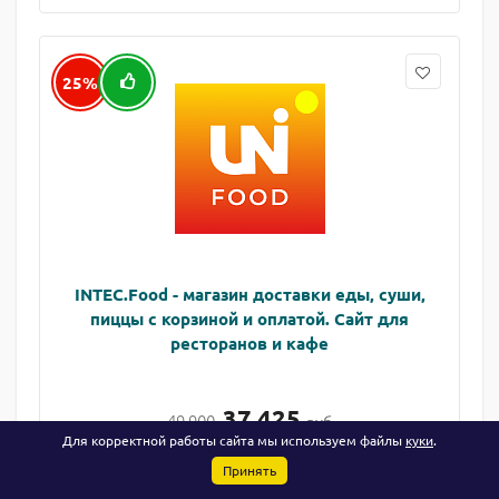
25%
INTEC.Food - магазин доставки еды, суши,
пиццы с корзиной и оплатой. Сайт для
ресторанов и кафе
37 425
49 900
руб
Для корректной работы сайта мы используем файлы
куки
.
Принять
В КОРЗИНУ