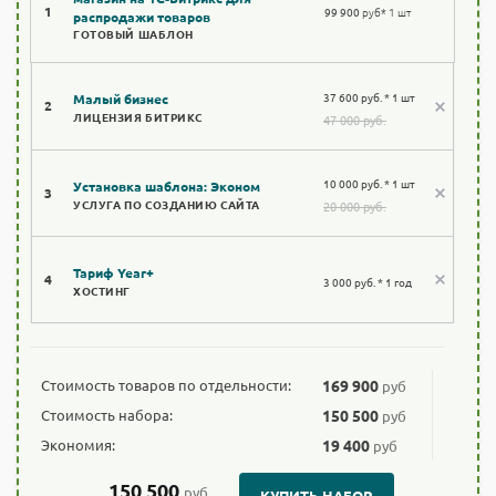
1
99 900
руб
* 1 шт
распродажи товаров
ГОТОВЫЙ ШАБЛОН
37 600 руб. * 1 шт
Малый бизнес
2
ЛИЦЕНЗИЯ БИТРИКС
47 000 руб.
10 000 руб. * 1 шт
Установка шаблона: Эконом
3
УСЛУГА ПО СОЗДАНИЮ САЙТА
20 000 руб.
Тариф Year+
4
3 000 руб. * 1 год
ХОСТИНГ
Стоимость товаров по отдельности:
169 900
руб
Стоимость набора:
150 500
руб
Экономия:
19 400
руб
150 500
руб
КУПИТЬ НАБОР