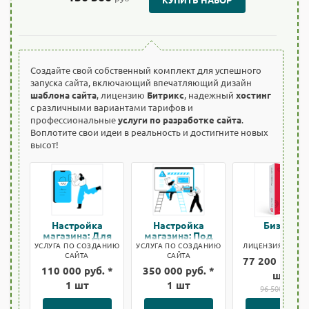
Создайте свой собственный комплект для успешного
запуска сайта, включающий впечатляющий дизайн
шаблона сайта
, лицензию
Битрикс
, надежный
хостинг
с различными вариантами тарифов и
профессиональные
услуги по разработке сайта
.
Воплотите свои идеи в реальность и достигните новых
высот!
Настройка
Настройка
Бизнес
магазина: Для
магазина: Под
быстрого старта
ключ
УСЛУГА ПО СОЗДАНИЮ
УСЛУГА ПО СОЗДАНИЮ
ЛИЦЕНЗИЯ БИТРИ
САЙТА
САЙТА
77 200 руб. *
110 000 руб. *
350 000 руб. *
шт
1 шт
1 шт
96 500 руб.