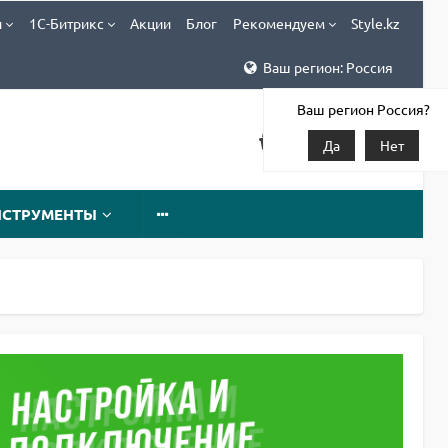
и
1С-Битрикс
Акции
Блог
Рекомендуем
Style.kz
Ваш регион: Россия
Ваш регион Россия?
Да
Нет
НСТРУМЕНТЫ