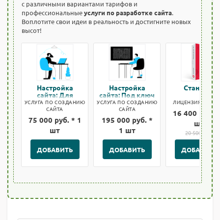
с различными вариантами тарифов и
профессиональные
услуги по разработке сайта
.
Воплотите свои идеи в реальность и достигните новых
высот!
Настройка
Настройка
Стандарт
сайта: Для
сайта: Под ключ
быстрого старта
УСЛУГА ПО СОЗДАНИЮ
УСЛУГА ПО СОЗДАНИЮ
ЛИЦЕНЗИЯ БИТРИ
САЙТА
САЙТА
16 400 руб. *
75 000 руб. * 1
195 000 руб. *
шт
шт
1 шт
20 500 руб.
ДОБАВИТЬ
ДОБАВИТЬ
ДОБАВИТЬ