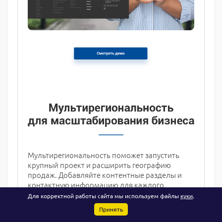
Мультирегиональность поможет запустить
крупный проект и расширить географию
продаж. Добавляйте контентные разделы и
контактную информацию для каждого
региона.
Для корректной работы сайта мы используем файлы
куки
.
Принять